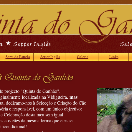
Serra da Estrela
Setter Inglês
Galeria
Links
lo projecto "Quinta do Ganhão".
mas
ginalmente localizada na Vidigueira,
oa
, dedicamo-nos à Selecção e Criação do Cão
 séria e responsável, com um único objectivo:
e Celebração desta raça sem igual!
os aos cães da mesma forma que eles se
incondicional!