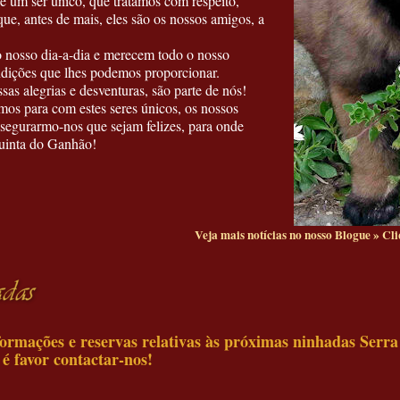
é um ser único, que tratamos com respeito,
ue, antes de mais, eles são os nossos amigos, a
o nosso dia-a-dia e merecem todo o nosso
ndições que lhes podemos proporcionar.
as alegrias e desventuras, são parte de nós!
emos para com estes seres únicos, os nossos
segurarmo-nos que sejam felizes, para onde
uinta do Ganhão!
Veja mais notícias no nosso Blogue » Clique 
ormações e reservas relativas às próximas ninhadas Serra
, é favor contactar-nos!